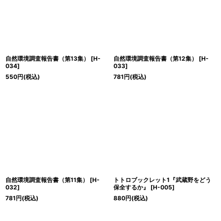
自然環境調査報告書（第13集）
[
H-
自然環境調査報告書（第12集）
[
H-
034
]
033
]
550
円
(税込)
781
円
(税込)
自然環境調査報告書（第11集）
[
H-
トトロブックレット1『武蔵野をどう
032
]
保全するか』
[
H-005
]
781
円
(税込)
880
円
(税込)