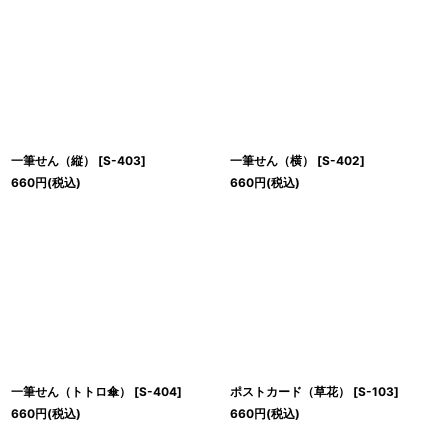
一筆せん（縦）
[
S-403
]
一筆せん（横）
[
S-402
]
660
円
(税込)
660
円
(税込)
一筆せん（トトロ傘）
[
S-404
]
ポストカード（草花）
[
S-103
]
660
円
(税込)
660
円
(税込)