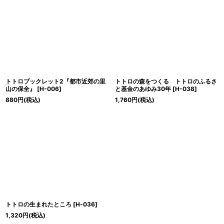
トトロブックレット2『都市近郊の里
トトロの森をつくる トトロのふるさ
山の保全』
[
H-006
]
と基金のあゆみ30年
[
H-038
]
880
円
(税込)
1,760
円
(税込)
トトロの生まれたところ
[
H-036
]
1,320
円
(税込)