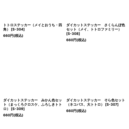
トトロステッカー（メイとおうち・四
ダイカットステッカー さくらんぼ色
角）
[
S-304
]
セット（メイ、トトロファミリー）
[
S-308
]
660
円
(税込)
660
円
(税込)
ダイカットステッカー みかん色セッ
ダイカットステッカー そら色セット
ト（まっくろクロスケ、ふろしきトト
（ネコバス、大トトロ）
[
S-307
]
ロ）
[
S-309
]
660
円
(税込)
660
円
(税込)