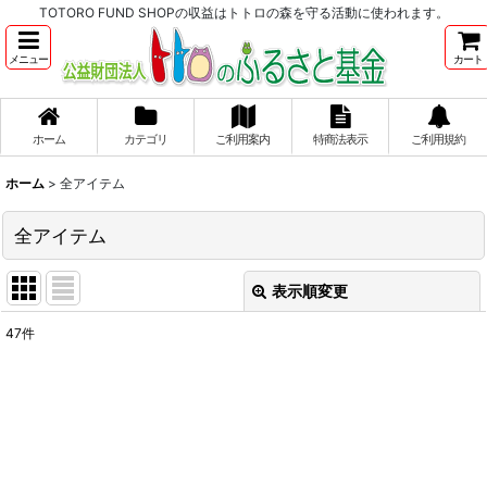
TOTORO FUND SHOPの収益はトトロの森を守る活動に使われます。
メニュー
カート
ホーム
カテゴリ
ご利用案内
特商法表示
ご利用規約
ホーム
>
全アイテム
全アイテム
表示順変更
閉じる
47
件
表示数
:
並び順
:
絞り込む