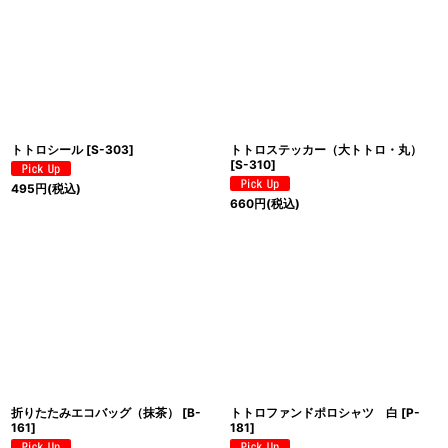
トトロシール
[
S-303
]
トトロステッカー（大トトロ・丸）
[
S-310
]
495
円
(税込)
660
円
(税込)
折りたたみエコバッグ（抹茶）
[
B-
トトロファンドポロシャツ 白
[
P-
161
]
181
]