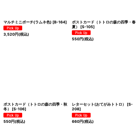
マルチミニポーチ(ラムネ色)
[
B-164
]
ポストカード（トトロの森の四季・春
夏）
[
S-105
]
3,520
円
(税込)
550
円
(税込)
ポストカード（トトロの森の四季・秋
レターセット(おてがみトトロ）
[
S-
冬）
[
S-106
]
208
]
550
円
(税込)
660
円
(税込)