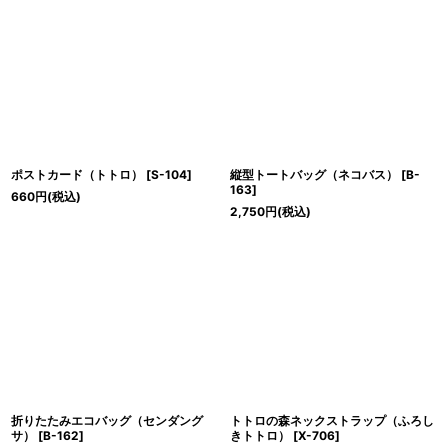
ポストカード（トトロ）
[
S-104
]
縦型トートバッグ（ネコバス）
[
B-
163
]
660
円
(税込)
2,750
円
(税込)
折りたたみエコバッグ（センダング
トトロの森ネックストラップ（ふろし
サ）
[
B-162
]
きトトロ）
[
X-706
]