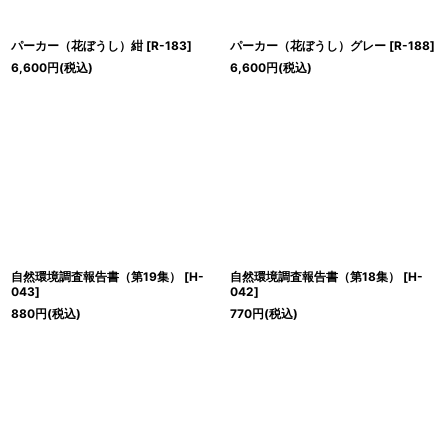
パーカー（花ぼうし）紺
[
R-183
]
パーカー（花ぼうし）グレー
[
R-188
]
6,600
円
(税込)
6,600
円
(税込)
自然環境調査報告書（第19集）
[
H-
自然環境調査報告書（第18集）
[
H-
043
]
042
]
880
円
(税込)
770
円
(税込)