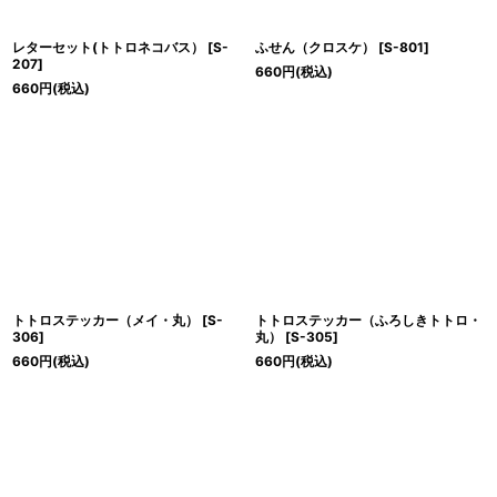
レターセット(トトロネコバス）
[
S-
ふせん（クロスケ）
[
S-801
]
207
]
660
円
(税込)
660
円
(税込)
トトロステッカー（メイ・丸）
[
S-
トトロステッカー（ふろしきトトロ・
306
]
丸）
[
S-305
]
660
円
(税込)
660
円
(税込)