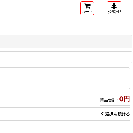
カート
公式HP
0
円
商品合計
:
選択を続ける