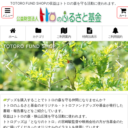
TOTORO FUND SHOPの収益はトトロの森を守る活動に使われます。
メニュー
カート
ホーム
カテゴリ
ご利用案内
特商法表示
ご利用規約
グッズを購入することでトトロの森を守る仲間になりませんか？
トトロのふるさと基金のオリジナル・トトロファンドグッズや基金が発行した
書籍・報告書などをご紹介しています。
収益はトトロの森・狭山丘陵を守る活動に使われます。
トトログッズは「となりのトトロ」の宮崎駿監督や映画会社の方が当基金のた
めに描いてくださったオリジナルのイラストを使用しています。