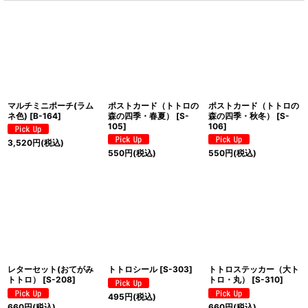
マルチミニポーチ(ラム
ポストカード（トトロの
ポストカード（トトロの
ネ色)
[
B-164
]
森の四季・春夏）
[
S-
森の四季・秋冬）
[
S-
105
]
106
]
3,520
円
(税込)
550
円
(税込)
550
円
(税込)
レターセット(おてがみ
トトロシール
[
S-303
]
トトロステッカー（大ト
トトロ）
[
S-208
]
トロ・丸）
[
S-310
]
495
円
(税込)
660
円
(税込)
660
円
(税込)