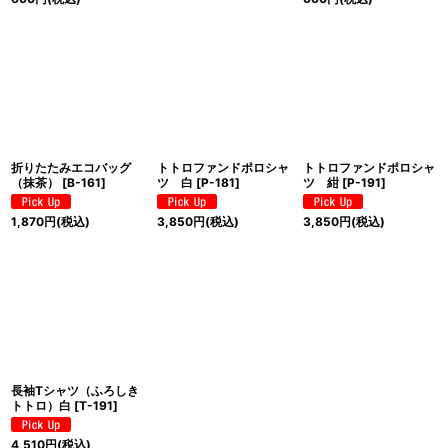
折りたたみエコバッグ
トトロファンドポロシャ
トトロファンドポロシャ
（抹茶）
[
B-161
]
ツ 白
[
P-181
]
ツ 紺
[
P-191
]
1,870
円
(税込)
3,850
円
(税込)
3,850
円
(税込)
長袖Tシャツ（ふろしき
トトロ）白
[
T-191
]
4,510
円
(税込)