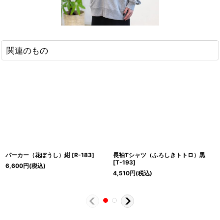
関連のもの
パーカー（花ぼうし）紺
[
R-183
]
長袖Tシャツ（ふろしきトトロ）黒
[
T-193
]
6,600
円
(税込)
4,510
円
(税込)