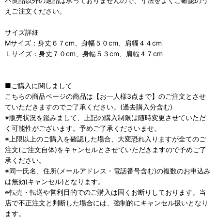
不良品以外の返品は承っておりませんので、寸法をよくご確認のう
えご注文ください。
サイズ詳細
Мサイズ：身丈６７cm、身幅５０cm、肩幅４４cm
Ｌサイズ：身丈７０cm、身幅５３cm、肩幅４７cm
■ご購入に関しまして
こちらの商品ページの商品は【お一人様3点まで】のご注文とさせ
ていただきますのでご了承ください。(過去購入分含む)
※販売状況を鑑みまして、上記の購入制限は随時変更させていただ
く可能性がございます。予めご了承くださいませ。
※上限以上のご購入を確認した場合、大変恐れ入りますが全てのご
注文(ご注文自体)をキャンセルとさせていただきますので予めご了
承ください。
※同一氏名、住所(メールアドレス・電話番号含む)の複数のお申込み
は無効(キャンセル)となります。
※転売・転送や営利目的でのご購入は固くお断りしております。当
店で不正注文と判断した場合には、強制的にキャンセル扱いとなり
ます。