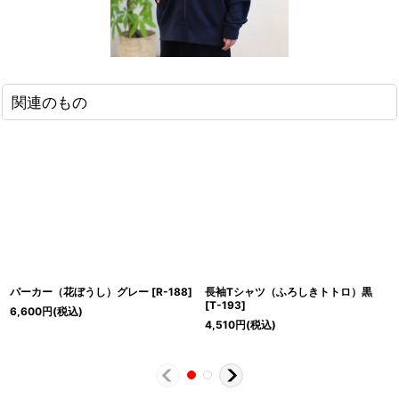
関連のもの
パーカー（花ぼうし）グレー
[
R-188
]
長袖Tシャツ（ふろしきトトロ）黒
[
T-193
]
6,600
円
(税込)
4,510
円
(税込)