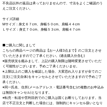
不良品以外の返品は承っておりませんので、寸法をよくご確認のう
えご注文ください。
サイズ詳細
Мサイズ：身丈６７cm、身幅５０cm、肩幅４４cm
Ｌサイズ：身丈７０cm、身幅５３cm、肩幅４７cm
■ご購入に関しまして
こちらの商品ページの商品は【お一人様3点まで】のご注文とさせ
ていただきますのでご了承ください。(過去購入分含む)
※販売状況を鑑みまして、上記の購入制限は随時変更させていただ
く可能性がございます。予めご了承くださいませ。
※上限以上のご購入を確認した場合、大変恐れ入りますが全てのご
注文(ご注文自体)をキャンセルとさせていただきますので予めご了
承ください。
※同一氏名、住所(メールアドレス・電話番号含む)の複数のお申込み
は無効(キャンセル)となります。
※転売・転送や営利目的でのご購入は固くお断りしております。当
店で不正注文と判断した場合には、強制的にキャンセル扱いとなり