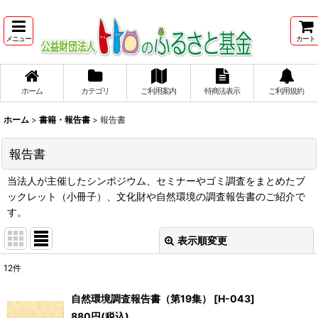
メニュー
カート
ホーム
カテゴリ
ご利用案内
特商法表示
ご利用規約
ホーム
>
書籍・報告書
>
報告書
報告書
当法人が主催したシンポジウム、セミナーやゴミ調査をまとめたブ
ックレット（小冊子）、文化財や自然環境の調査報告書のご紹介で
す。
表示順変更
閉じる
12
件
表示数
:
自然環境調査報告書（第19集）
[
H-043
]
880
円
(税込)