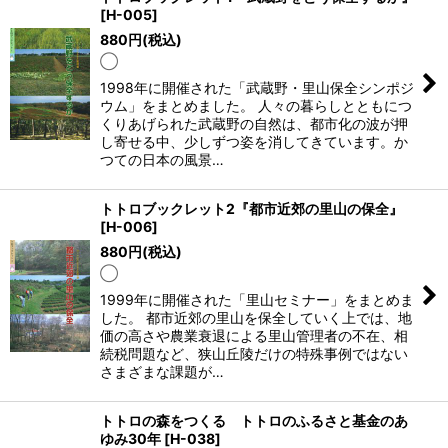
[
H-005
]
880
円
(税込)
◯
1998年に開催された「武蔵野・里山保全シンポジ
ウム」をまとめました。 人々の暮らしとともにつ
くりあげられた武蔵野の自然は、都市化の波が押
し寄せる中、少しずつ姿を消してきています。か
つての日本の風景…
トトロブックレット2『都市近郊の里山の保全』
[
H-006
]
880
円
(税込)
◯
1999年に開催された「里山セミナー」をまとめま
した。 都市近郊の里山を保全していく上では、地
価の高さや農業衰退による里山管理者の不在、相
続税問題など、狭山丘陵だけの特殊事例ではない
さまざまな課題が…
トトロの森をつくる トトロのふるさと基金のあ
ゆみ30年
[
H-038
]